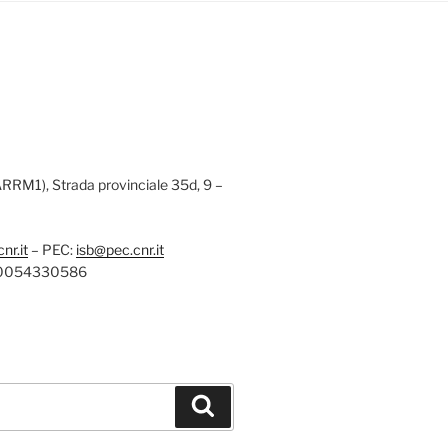
(ARRM1), Strada provinciale 35d, 9 –
nr.it
– PEC:
isb@pec.cnr.it
: 80054330586