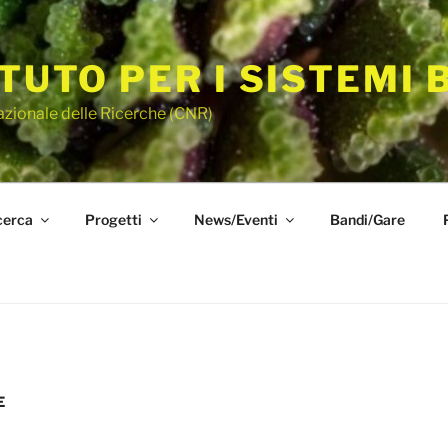
ITUTO PER I SISTEMI 
azionale delle Ricerche (CNR)
cerca
Progetti
News/Eventi
Bandi/Gare
E