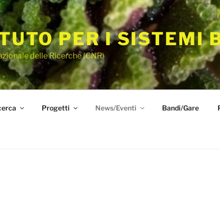
ITUTO PER I SISTEMI 
azionale delle Ricerche (CNR)
cerca
Progetti
News/Eventi
Bandi/Gare