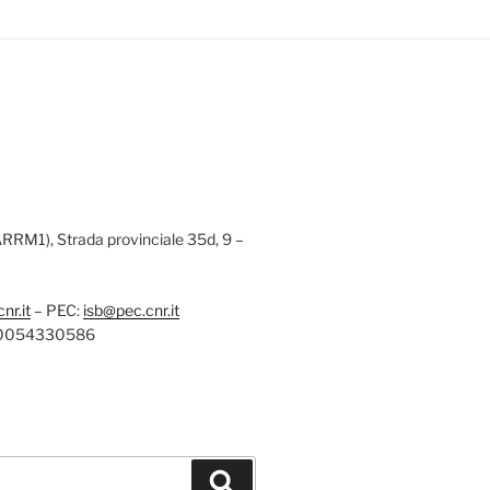
(ARRM1), Strada provinciale 35d, 9 –
nr.it
– PEC:
isb@pec.cnr.it
: 80054330586