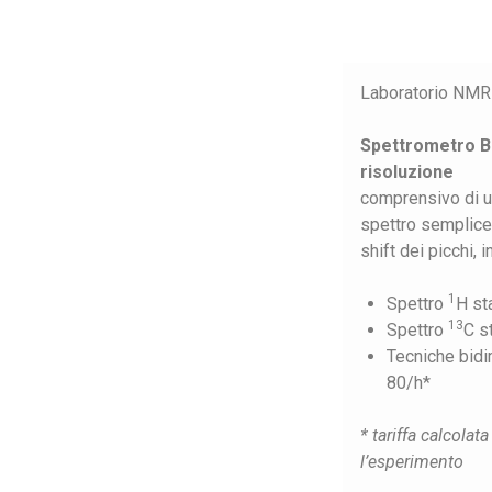
Laboratorio NMR
Spettrometro Br
risoluzione
comprensivo di u
spettro semplice
shift dei picchi, 
1
Spettro
H st
13
Spettro
C s
Tecniche bid
80/h*
* tariffa calcola
l’esperimento