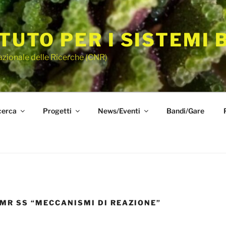
ITUTO PER I SISTEMI 
azionale delle Ricerche (CNR)
cerca
Progetti
News/Eventi
Bandi/Gare
MR SS “MECCANISMI DI REAZIONE”