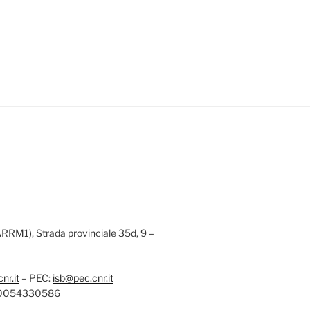
(ARRM1), Strada provinciale 35d, 9 –
nr.it
– PEC:
isb@pec.cnr.it
: 80054330586