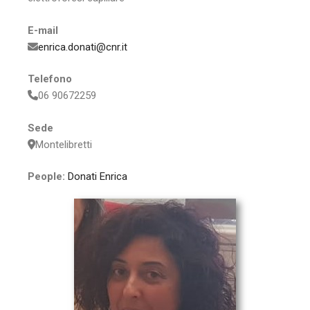
E-mail
enrica.donati@cnr.it
Telefono
06 90672259
Sede
Montelibretti
People:
Donati Enrica