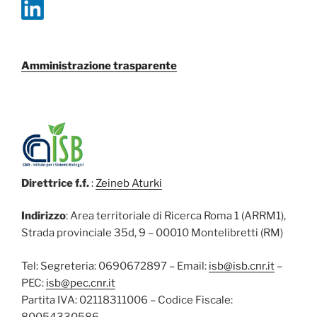
Amministrazione trasparente
Direttrice f.f.
:
Zeineb Aturki
Indirizzo
: Area territoriale di Ricerca Roma 1 (ARRM1),
Strada provinciale 35d, 9 – 00010 Montelibretti (RM)
Tel: Segreteria: 0690672897 – Email:
isb@isb.cnr.it
–
PEC:
isb@pec.cnr.it
Partita IVA: 02118311006 – Codice Fiscale:
80054330586